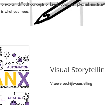
to explain difficult concepts
or break down complex information?
 is what you need.
Visual Storytell
Visuele bedrijfsvoorstelling