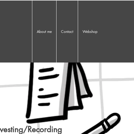
About me
Contact
Webshop
rvesting/Recording